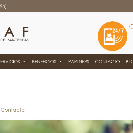
19h)
C
SERVICIOS
BENEFICIOS
PARTNERS
CONTACTO
BL
n
Contacto