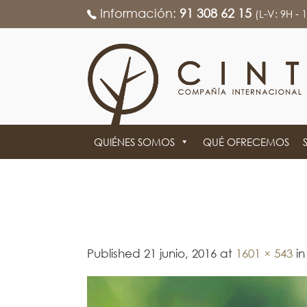
Información:
91 308 62 15
(L-V: 9H - 
QUIÉNES SOMOS
QUÉ OFRECEMOS
03D82299
Published
21 junio, 2016
at
1601 × 543
i